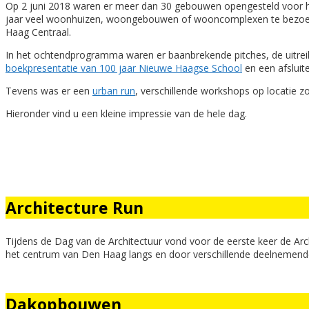
Op 2 juni 2018 waren er meer dan 30 gebouwen opengesteld voor he
jaar veel woonhuizen, woongebouwen of wooncomplexen te bezoeken
Haag Centraal.
In het ochtendprogramma waren er baanbrekende pitches, de uitreik
boekpresentatie van 100 jaar Nieuwe Haagse School
en een afslui
Tevens was er een
urban run
, verschillende workshops op locatie z
Hieronder vind u een kleine impressie van de hele dag.
Architecture Run
Tijdens de Dag van de Architectuur vond voor de eerste keer de A
het centrum van Den Haag langs en door verschillende deelnemende 
Dakopbouwen