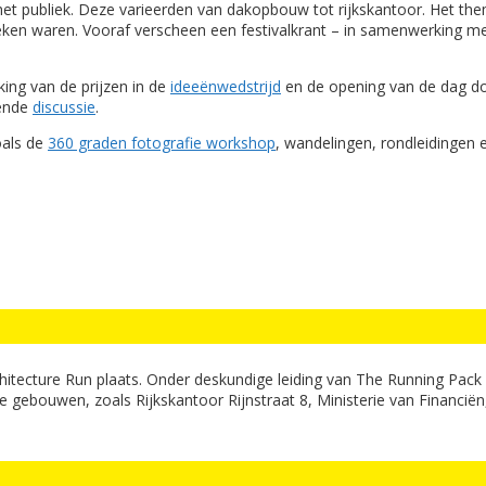
t publiek. Deze varieerden van dakopbouw tot rijkskantoor. Het the
 waren. Vooraf verscheen een festivalkrant – in samenwerking met
ing van de prijzen in de
ideeënwedstrijd
en de opening van de dag do
tende
discussie
.
oals de
360 graden fotografie workshop
, wandelingen, rondleidingen e
rchitecture Run plaats. Onder deskundige leiding van The Running P
gebouwen, zoals Rijkskantoor Rijnstraat 8, Ministerie van Financië