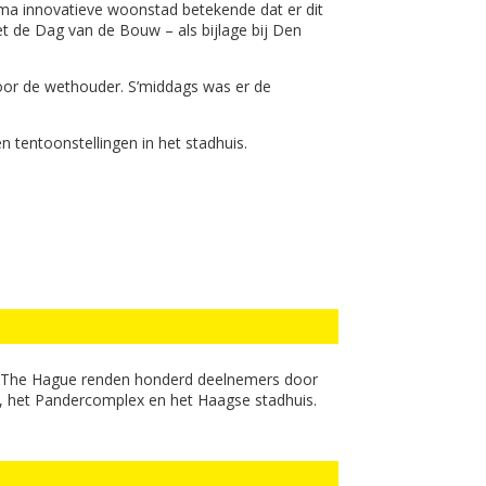
ma innovatieve woonstad betekende dat er dit
 de Dag van de Bouw – als bijlage bij Den
or de wethouder. S’middags was er de
n tentoonstellingen in het stadhuis.
ack The Hague renden honderd deelnemers door
n, het Pandercomplex en het Haagse stadhuis.